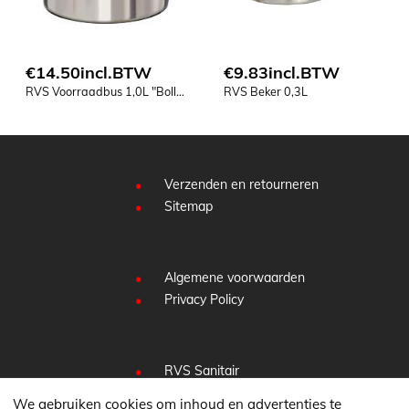
€
14.50
incl.BTW
€
9.83
incl.BTW
RVS Voorraadbus 1,0L "Bollek"
RVS Beker 0,3L
Verzenden en retourneren
Sitemap
Algemene voorwaarden
Privacy Policy
RVS Sanitair
RVS Bootonderdelen
We gebruiken cookies om inhoud en advertenties te